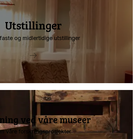
Utstillinger
faste og midlertidige utstillinger
ning ved våre museer
m våre forskningsprosjekter