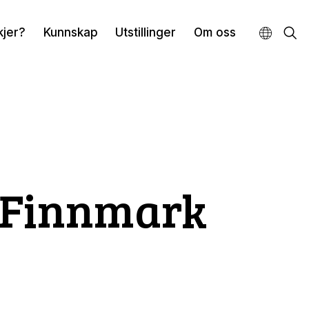
kjer?
Kunnskap
Utstillinger
Om oss
r Finnmark