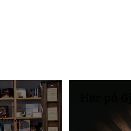
Hør på G
 finne oss