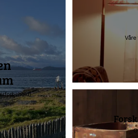
Våre 
en
eum
ærforbehold)
Forsk
O