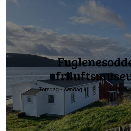
Fuglenesodd
friluftsmus
Torsdag - søndag kl. 12.00 - 15.00 (v