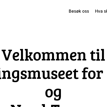
Besøk oss
Hva s
Velkommen til
ingsmuseet fo
og