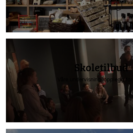
Skoletilbud
Våre undervisningsopplegg for