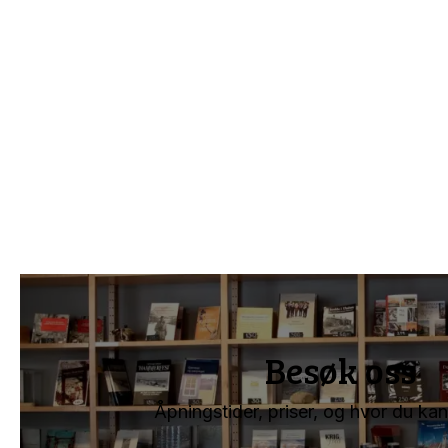
Besøk oss
Åpningstider, priser, og hvor du kan