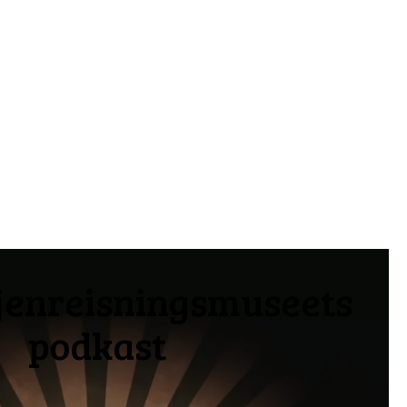
jenreisningsmuseets
podkast