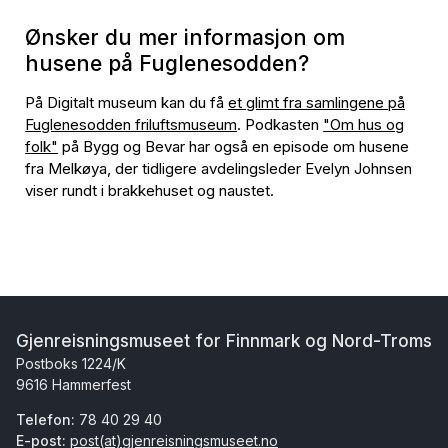
Ønsker du mer informasjon om
husene på Fuglenesodden?
På Digitalt museum kan du få
et glimt fra samlingene på
Fuglenesodden friluftsmuseum
. Podkasten
"Om hus og
folk"
på Bygg og Bevar har også en episode om husene
fra Melkøya, der tidligere avdelingsleder Evelyn Johnsen
viser rundt i brakkehuset og naustet.
Gjenreisningsmuseet for Finnmark og Nord-Troms
Postboks 1224/K
9616 Hammerfest
Telefon:
78 40 29 40
E-post:
post(at)gjenreisningsmuseet.no