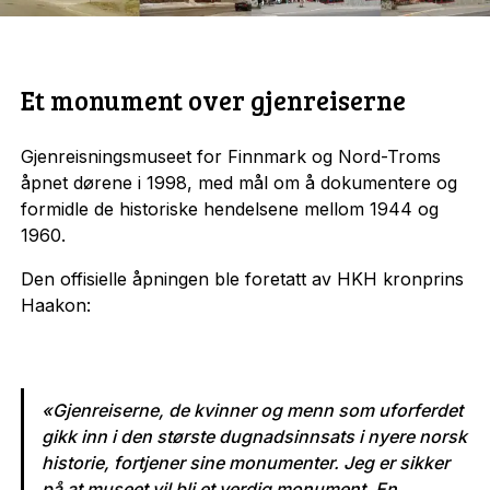
Et monument over gjenreiserne
Gjenreisningsmuseet for Finnmark og Nord-Troms
åpnet dørene i 1998, med mål om å dokumentere og
formidle de historiske hendelsene mellom 1944 og
1960.
Den offisielle åpningen ble foretatt av HKH kronprins
Haakon:
«Gjenreiserne, de kvinner og menn som uforferdet
gikk inn i den største dugnadsinnsats i nyere norsk
historie, fortjener sine monumenter. Jeg er sikker
på at museet vil bli et verdig monument. En