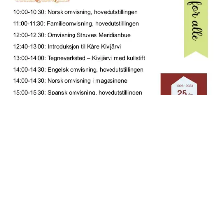
Programmet for jubileumshelgen 2023.
Gjenreisningsmuseet for Finnmark og Nord-Troms