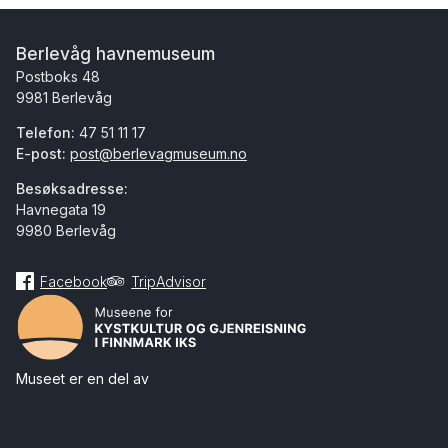
Berlevåg havnemuseum
Postboks 48
9981 Berlevåg
Telefon:
47 51 11 17
E-post:
post@berlevagmuseum.no
Besøksadresse:
Havnegata 19
9980 Berlevåg
Facebook
TripAdvisor
Museet er en del av