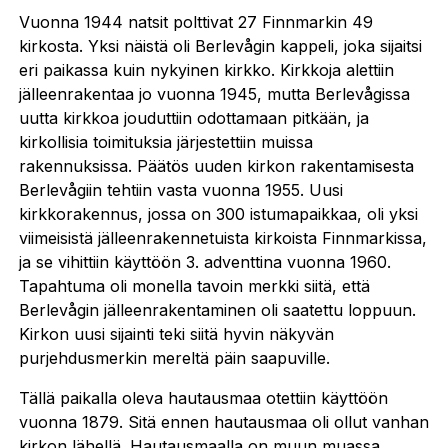
Vuonna 1944 natsit polttivat 27 Finnmarkin 49
kirkosta. Yksi näistä oli Berlevågin kappeli, joka sijaitsi
eri paikassa kuin nykyinen kirkko. Kirkkoja alettiin
jälleenrakentaa jo vuonna 1945, mutta Berlevågissa
uutta kirkkoa jouduttiin odottamaan pitkään, ja
kirkollisia toimituksia järjestettiin muissa
rakennuksissa. Päätös uuden kirkon rakentamisesta
Berlevågiin tehtiin vasta vuonna 1955. Uusi
kirkkorakennus, jossa on 300 istumapaikkaa, oli yksi
viimeisistä jälleenrakennetuista kirkoista Finnmarkissa,
ja se vihittiin käyttöön 3. adventtina vuonna 1960.
Tapahtuma oli monella tavoin merkki siitä, että
Berlevågin jälleenrakentaminen oli saatettu loppuun.
Kirkon uusi sijainti teki siitä hyvin näkyvän
purjehdusmerkin mereltä päin saapuville.
Tällä paikalla oleva hautausmaa otettiin käyttöön
vuonna 1879. Sitä ennen hautausmaa oli ollut vanhan
kirkon lähellä. Hautausmaalla on muun muassa