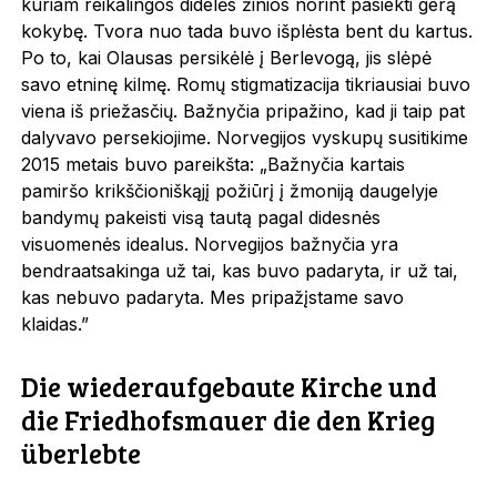
kuriam reikalingos didelės žinios norint pasiekti gerą
kokybę. Tvora nuo tada buvo išplėsta bent du kartus.
Po to, kai Olausas persikėlė į Berlevogą, jis slėpė
savo etninę kilmę. Romų stigmatizacija tikriausiai buvo
viena iš priežasčių. Bažnyčia pripažino, kad ji taip pat
dalyvavo persekiojime. Norvegijos vyskupų susitikime
2015 metais buvo pareikšta: „Bažnyčia kartais
pamiršo krikščioniškąjį požiūrį į žmoniją daugelyje
bandymų pakeisti visą tautą pagal didesnės
visuomenės idealus. Norvegijos bažnyčia yra
bendraatsakinga už tai, kas buvo padaryta, ir už tai,
kas nebuvo padaryta. Mes pripažįstame savo
klaidas.”
Die wiederaufgebaute Kirche und
die Friedhofsmauer die den Krieg
überlebte