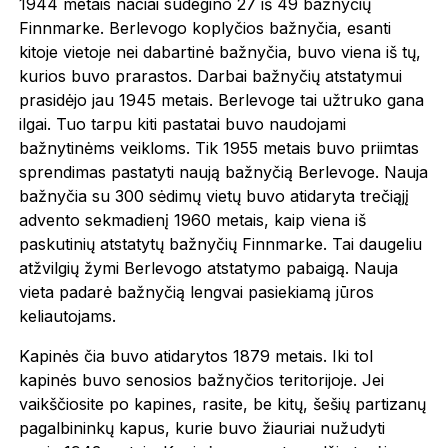
1944 metais naciai sudegino 27 iš 49 bažnyčių
Finnmarke. Berlevogo koplyčios bažnyčia, esanti
kitoje vietoje nei dabartinė bažnyčia, buvo viena iš tų,
kurios buvo prarastos. Darbai bažnyčių atstatymui
prasidėjo jau 1945 metais. Berlevoge tai užtruko gana
ilgai. Tuo tarpu kiti pastatai buvo naudojami
bažnytinėms veikloms. Tik 1955 metais buvo priimtas
sprendimas pastatyti naują bažnyčią Berlevoge. Nauja
bažnyčia su 300 sėdimų vietų buvo atidaryta trečiąjį
advento sekmadienį 1960 metais, kaip viena iš
paskutinių atstatytų bažnyčių Finnmarke. Tai daugeliu
atžvilgių žymi Berlevogo atstatymo pabaigą. Nauja
vieta padarė bažnyčią lengvai pasiekiamą jūros
keliautojams.
Kapinės čia buvo atidarytos 1879 metais. Iki tol
kapinės buvo senosios bažnyčios teritorijoje. Jei
vaikščiosite po kapines, rasite, be kitų, šešių partizanų
pagalbininkų kapus, kurie buvo žiauriai nužudyti