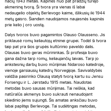
nacių 1943 metais. Kapinės nuo pat pradžių turėjo
akmeninę tvorą. Ši tvora yra vienas iš labai
nedaugelio objektų Berlevogo kaime, išlikusių iki 1944
metų gaisro. Šiandien naudojamos naujesnės kapinės
prie kelio į oro uostą.
Dalys tvoros buvo pagamintos Olauso Olausseno. Jis
priklausė romų keliautojų etninei grupei. Todėl ši tvora
taip pat yra šios grupės kultūrinio paveldo dalis.
Olausas buvo geras mūrininkas. Ši profesija buvo
gana dažna tarp romų, keliaujančių laivais. Tarp jo
ankstesnių darbų buvo mūrijimas Nidaroso katedroje,
vienoje garsiausių katedrų Norvegijoje. Savivaldybės
valdžia pasirinko Olausą statyti tvorą kartu su Jensu
Forsengu ir L. Jørstadu 1915 metais. Naudotas
metodas buvo sausas mūrijimas. Tai reiškia, kad
natūralūs akmenys buvo sukrauti nenaudojant
skiedinio jiems sujungti. Šis amatas anksčiau buvo
labai paplitęs Berlevoge. Tai sudėtingas metodas,