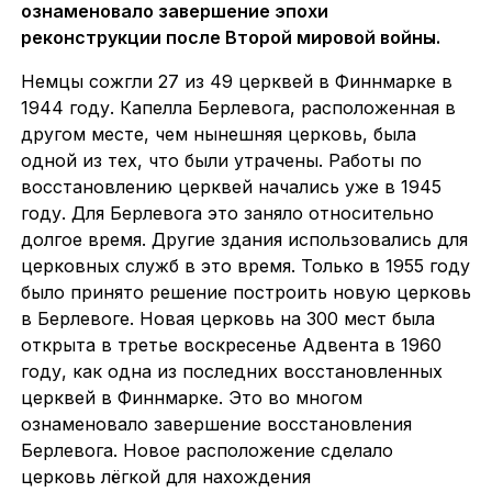
ознаменовало завершение эпохи
реконструкции после Второй мировой войны.
Немцы сожгли 27 из 49 церквей в Финнмарке в
1944 году. Капелла Берлевога, расположенная в
другом месте, чем нынешняя церковь, была
одной из тех, что были утрачены. Работы по
восстановлению церквей начались уже в 1945
году. Для Берлевога это заняло относительно
долгое время. Другие здания использовались для
церковных служб в это время. Только в 1955 году
было принято решение построить новую церковь
в Берлевоге. Новая церковь на 300 мест была
открыта в третье воскресенье Адвента в 1960
году, как одна из последних восстановленных
церквей в Финнмарке. Это во многом
ознаменовало завершение восстановления
Берлевога. Новое расположение сделало
церковь лёгкой для нахождения