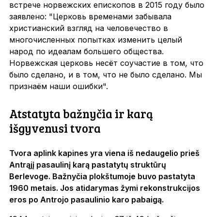
встрече норвежских епископов в 2015 году было
заявлено: "Церковь временами забывала
христианский взгляд на человечество в
многочисленных попытках изменить целый
народ по идеалам большего общества.
Норвежская церковь несёт соучастие в том, что
было сделано, и в том, что не было сделано. Мы
признаём наши ошибки".
Atstatyta bažnyčia ir karą
išgyvenusi tvora
Tvora aplink kapines yra viena iš nedaugelio prieš
Antrąjį pasaulinį karą pastatytų struktūrų
Berlevoge. Bažnyčia plokštumoje buvo pastatyta
1960 metais. Jos atidarymas žymi rekonstrukcijos
eros po Antrojo pasaulinio karo pabaigą.