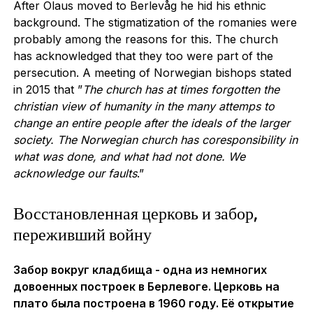
After Olaus moved to Berlevåg he hid his ethnic
background. The stigmatization of the romanies were
probably among the reasons for this. The church
has acknowledged that they too were part of the
persecution. A meeting of Norwegian bishops stated
in 2015 that ”
The church has at times forgotten the
christian view of humanity in the many attemps to
change an entire people after the ideals of the larger
society. The Norwegian church has coresponsibility in
what was done, and what had not done. We
acknowledge our faults
.”
Восстановленная церковь и забор,
переживший войну
Забор вокруг кладбища - одна из немногих
довоенных построек в Берлевоге. Церковь на
плато была построена в 1960 году. Её открытие