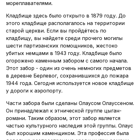
мореплавателями.
Кладбище здесь было открыто в 1879 году. До
этого кладбище располагалось на территории
старой церкви. Если вы пройдётесь по
кладбищу, вы найдете среди прочего могилы
шести партизанских помощников, жестоко
убитых немцами в 1943 году. Кладбище было
огорожено каменным забором с самого начала.
Этот забор - один из очень немногих предметов
в деревне Берлевог, сохранившихся до пожара
1944 года. Сегодня используется новое кладбище
у дороги к аэропорту.
Части забора были сделаны Олаусом Олауссеном.
Он принадлежал к этнической группе цыган-
романи. Таким образом, этот забор является
частью культурного наследия этой группы. Олаус
был хорошим каменщиком. Эта профессия была