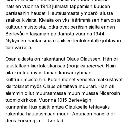
natsien vuonna 1943 julmasti tappamien kuuden
partisaanin haudat. Hautausmaata ympäröi alusta
saakka kiviaita. Kiviaita on yksi äärimmäisen harvoista
kulttuurimuistoista, jotka ovat peräisin ajalta ennen
Berlevågin taajaman polttamista vuonna 1944.
Nykyinen hautausmaa sijaitsee lentokentälle johtavan
tien varrella.
Osan aidasta on rakentanut Olaus Olaussen. Hän oli
taustaltaan kiertolaiskansaa (norjaksi
taterne
). Näin
aita kuuluu myös tämän kansanryhmän
kulttuurimuistoihin. Kuten monet veneellä matkustavat
kiertolaiset myös Olaus oli taitava muurari. Hän oli
aiemmin ollut muuraamassa muun muassa Nidarosin
tuomiokirkkoa. Vuonna 1915 Berlevågin
kunnanhallitus päätti antaa Olaukselle tehtäväksi
rakentaa hautausmaan muuri. Apunaan hänellä oli
Jens Forseng ja L. Jørstad.