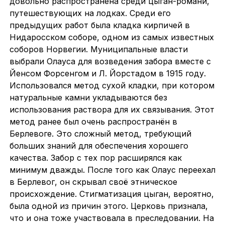
довольно распространена среди цыган-романи,
путешествующих на лодках. Среди его
предыдущих работ была кладка кирпичей в
Нидаросском соборе, одном из самых известных
соборов Норвегии. Муниципальные власти
выбрали Олауса для возведения забора вместе с
Йенсом Форсенгом и Л. Йорстадом в 1915 году.
Использовался метод сухой кладки, при котором
натуральные камни укладываются без
использования раствора для их связывания. Этот
метод ранее был очень распространён в
Берлевоге. Это сложный метод, требующий
больших знаний для обеспечения хорошего
качества. Забор с тех пор расширялся как
минимум дважды. После того как Олаус переехал
в Берлевог, он скрывал своё этническое
происхождение. Стигматизация цыган, вероятно,
была одной из причин этого. Церковь признала,
что и она тоже участвовала в преследовании. На