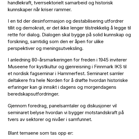
handlekraft, tverrsektorielt samarbeid og historisk
kunnskaper når kriser rammer.
I en tid der desinformasjon og destabilisering utfordrer
tillit og demokrati, er det ikke lenger tilstrekkelig å legge til
rette for dialog. Dialogen skal bygge på solid kunnskap og
forskning, samtidig som den er åpen for ulike
perspektiver og meningsutveksling.
I anledning 80-årsmarkeringen for freden i 1945 inviterer
Museene for kystkultur og gjenreisning i Finnmark IKS til
et nordisk fagseminar i Hammerfest. Seminaret samler
deltakere fra hele Norden for å drøfte hvordan historiske
erfaringer kan gi innsikt i dagens og morgendagens
beredskapsutfordringer.
Gjennom foredrag, panelsamtaler og diskusjoner vil
seminaret belyse hvordan vi bygger motstandskraft på
tvers av sektorer og nivåer i samfunnet.
Blant temaene som tas opp er: