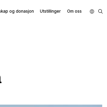
skap og donasjon
Utstillinger
Om oss
m