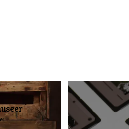
museer
er