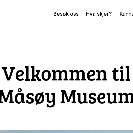
Besøk oss
Hva skjer?
Kunn
Velkommen til
Måsøy Museu