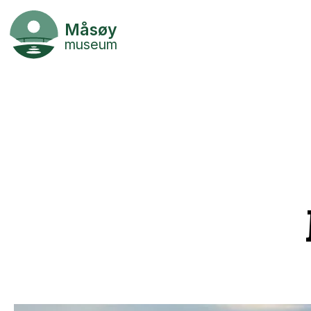
Måsøy
museum