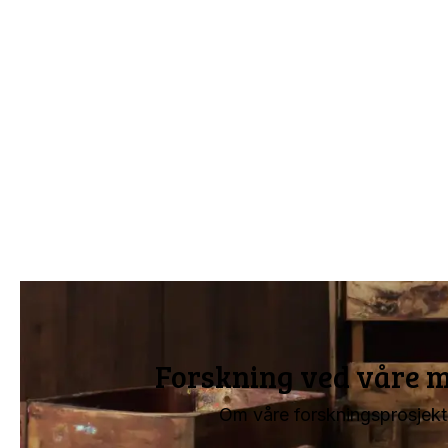
Forskning ved våre 
Om våre forskningsprosjekt