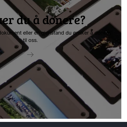
er du å donere?
 dokument eller en gjenstand du ønsker å donere
til oss.