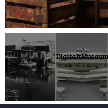
DigitaltMuseu
Søk i vår samling.