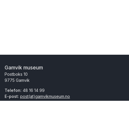
Gamvik museum
Postboks 10
9775 Gamvik
Telefon:
48 16 14 99
E-post:
post(at)gamvikmuseum.no
Besøksadresse:
Strandveien 93
9775 Gamvik