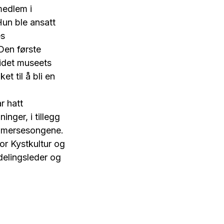
medlem i
Hun ble ansatt
es
en første
videt museets
et til å bli en
r hatt
nger, i tillegg
sommersesongene.
or Kystkultur og
vdelingsleder og