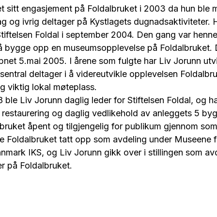
et sitt engasjement på Foldalbruket i 2003 da hun ble 
lag og ivrig deltager på Kystlagets dugnadsaktiviteter. 
Stiftelsen Foldal i september 2004. Den gang var henn
 bygge opp en museumsopplevelse på Foldalbruket. D
 åpnet 5.mai 2005. I årene som fulgte har Liv Jorunn ut
sentral deltager i å videreutvikle opplevelsen Foldalbruk
og viktig lokal møteplass.
 ble Liv Jorunn daglig leder for Stiftelsen Foldal, og ha
restaurering og daglig vedlikehold av anleggets 5 bygni
albruket åpent og tilgjengelig for publikum gjennom 
le Foldalbruket tatt opp som avdeling under Museene f
innmark IKS, og Liv Jorunn gikk over i stillingen som a
 på Foldalbruket.