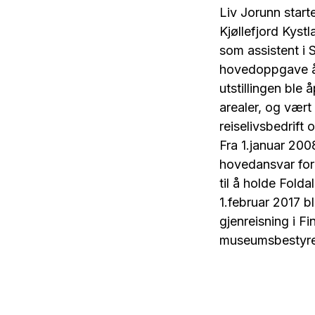
Liv Jorunn start
Kjøllefjord Kyst
som assistent i 
hovedoppgave å
utstillingen ble
arealer, og vært 
reiselivsbedrift 
Fra 1.januar 2008
hovedansvar for 
til å holde Fold
1.februar 2017 b
gjenreisning i F
museumsbestyrer