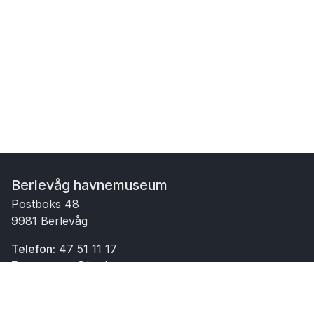
Berlevåg havnemuseum
Postboks 48
9981 Berlevåg
Telefon:
47 51 11 17
E-post:
post@berlevagmuseum.no
Besøksadresse:
Havnegata 19